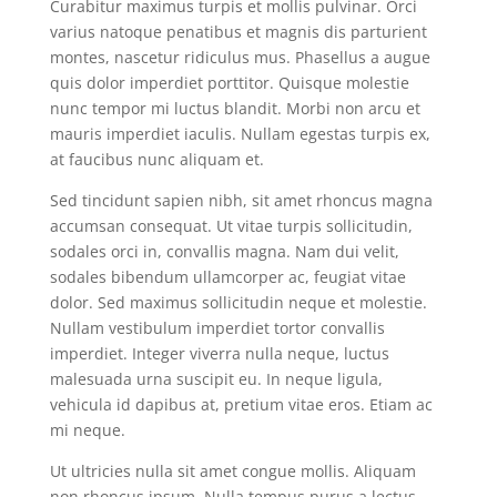
Curabitur maximus turpis et mollis pulvinar. Orci
varius natoque penatibus et magnis dis parturient
montes, nascetur ridiculus mus. Phasellus a augue
quis dolor imperdiet porttitor. Quisque molestie
nunc tempor mi luctus blandit. Morbi non arcu et
mauris imperdiet iaculis. Nullam egestas turpis ex,
at faucibus nunc aliquam et.
Sed tincidunt sapien nibh, sit amet rhoncus magna
accumsan consequat. Ut vitae turpis sollicitudin,
sodales orci in, convallis magna. Nam dui velit,
sodales bibendum ullamcorper ac, feugiat vitae
dolor. Sed maximus sollicitudin neque et molestie.
Nullam vestibulum imperdiet tortor convallis
imperdiet. Integer viverra nulla neque, luctus
malesuada urna suscipit eu. In neque ligula,
vehicula id dapibus at, pretium vitae eros. Etiam ac
mi neque.
Ut ultricies nulla sit amet congue mollis. Aliquam
non rhoncus ipsum. Nulla tempus purus a lectus